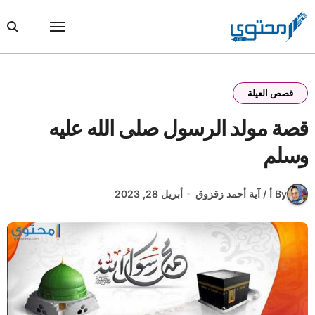
Ski
t
conten
قصص العيلة
قصة مولد الرسول صلى الله عليه
وسلم
By أ / آية أحمد زقزوق
أبريل 28, 2023