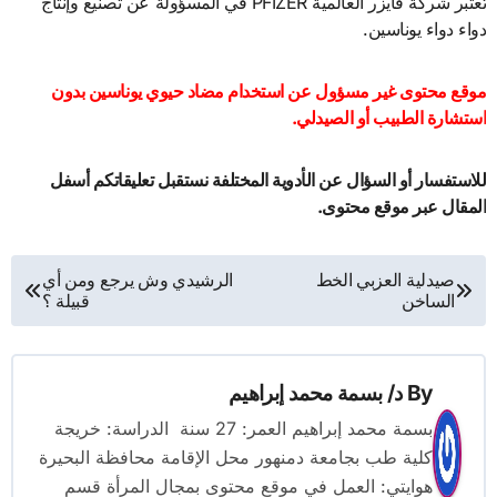
تعتبر شركة فايزر العالمية PFIZER في المسؤولة عن تصنيع وإنتاج
دواء دواء يوناسين.
موقع محتوى غير مسؤول عن استخدام مضاد حيوي يوناسين بدون
استشارة الطبيب أو الصيدلي.
للاستفسار أو السؤال عن الأدوية المختلفة نستقبل تعليقاتكم أسفل
المقال عبر موقع محتوى.
تصفّح
صيدلية العزبي الخط
الرشيدي وش يرجع ومن أي
الساخن
قبيلة ؟
المقالات
By
د/ بسمة محمد إبراهيم
بسمة محمد إبراهيم العمر: 27 سنة الدراسة: خريجة
كلية طب بجامعة دمنهور محل الإقامة محافظة البحيرة
هوايتي: العمل في موقع محتوى بمجال المرأة قسم