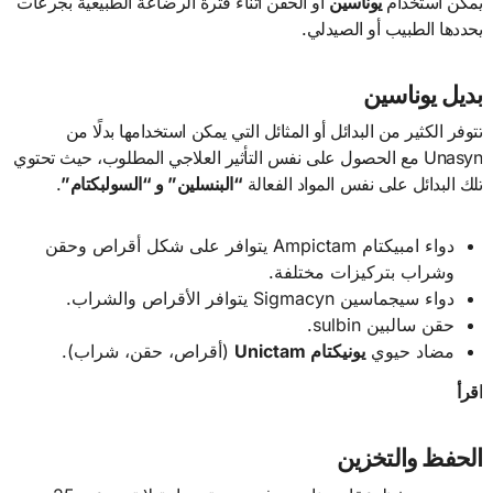
يمكن استخدام
يوناسين
أو الحقن أثناء فترة الرضاعة الطبيعية بجرعات
يحددها الطبيب أو الصيدلي.
بديل يوناسين
تتوفر الكثير من البدائل أو المثائل التي يمكن استخدامها بدلًا من
Unasyn مع الحصول على نفس التأثير العلاجي المطلوب، حيث تحتوي
تلك البدائل على نفس المواد الفعالة
“البنسلين” و “السولبكتام”
.
دواء امبيكتام Ampictam يتوافر على شكل أقراص وحقن
وشراب بتركيزات مختلفة.
دواء سيجماسين Sigmacyn يتوافر الأقراص والشراب.
حقن سالبين sulbin.
مضاد حيوي
يونيكتام Unictam
(أقراص، حقن، شراب).
اقرأ
الحفظ والتخزين