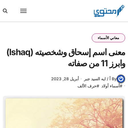
Ski
t
conten
معاني الأسماء
معنى اسم إسحاق وشخصيته (Ishaq)
وابرز 11 من صفاته
By أ / ايه السيد جبر
أبريل 28, 2023
#
أسماء أولاد
#
حرف الألف