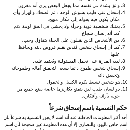
واثق بشدة في نفسه مما يجعل البعض يرى أنه مغرور.
إسحاق فتي طيب بشوش الوجه دائم الضحك والهزار وأي
مكان يكون فيه يحوله إلي مكان مبهج.
يمتلك شخصية قوية وجرأة ولا يخشى في الحق لومة لائم
كما أنه إنسان شجاع
من الأشخاص الذين يقبلون على الحياة بتفاؤل وحب.
كما أن إسحاق شخص مُتدين يقيم فروض دينه ويحافظ
عليها
لديه القدرة على تحمل المسئولية ويُعتمد عليه.
إسحاق شخص طموح دائما يسعى لتحقيق آماله وطموحاته
وتحقيق ذاته
هو شخص نشيط يكره الكسل والخمول
ذو لسان طيب لبق يتمتع بكاريزما خاصة يقنع جميع من
حوله بآرائه وأفكاره..
حكم التسمية باسم إسحاق شرعاً
أحد أكثر المعلومات الخاطئة عنه أنه اسم لا يجوز التسمية به شرعاً لأن
اسم خاص باليهود والنصارى إلا أن هذه المعلومة غير صحيحة لأن اسم