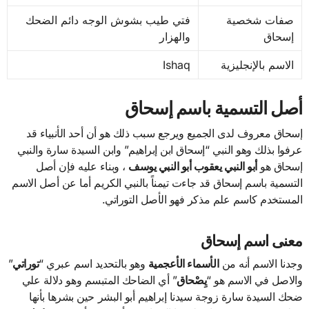
صفات شخصية
فتي طيب بشوش الوجه دائم الضحك
إسحاق
والهزار
الاسم بالإنجليزية
Ishaq
أصل التسمية باسم إسحاق
إسحاق معروف لدى الجميع ويرجع سبب ذلك هو أن أحد الأنبياء قد
عرفوا بذلك وهو النبي “إسحاق ابن إبراهيم” وابن السيدة سارة والنبي
إسحاق هو
أبو النبي يعقوب أبو النبي يوسف
، وبناء عليه فإن أصل
التسمية باسم إسحاق قد جاءت تيمناً بالنبي الكريم أما عن أصل الاسم
المستخدم كاسم علم مذكر فهو الأصل التوراتي.
معنى اسم إسحاق
وجدنا الاسم أنه من
الأسماء الأعجمية
وهو بالتحديد اسم عبري “
توراتي
”
والاصل في الاسم هو “
يِصْحاق
” أي الضاحك المتبسم وهو دلالة علي
ضحك السيدة سارة زوجة سيدنا إبراهيم أبو البشر حين بشرها بأنها