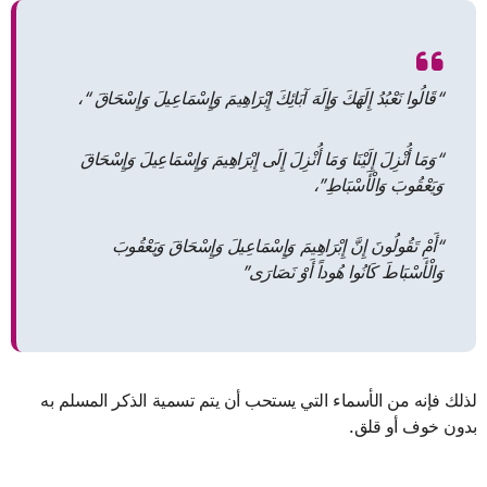
“قَالُوا نَعْبُدُ إِلَهَكَ وَإِلَهَ آبَائِكَ إِبْرَاهِيمَ وَإِسْمَاعِيلَ وَإِسْحَاقَ “،
“وَمَا أُنْزِلَ إِلَيْنَا وَمَا أُنْزِلَ إِلَى إِبْرَاهِيمَ وَإِسْمَاعِيلَ وَإِسْحَاقَ
وَيَعْقُوبَ وَالْأَسْبَاطِ”،
“أَمْ تَقُولُونَ إِنَّ إِبْرَاهِيمَ وَإِسْمَاعِيلَ وَإِسْحَاقَ وَيَعْقُوبَ
وَالْأَسْبَاطَ كَانُوا هُوداً أَوْ نَصَارَى”
لذلك فإنه من الأسماء التي يستحب أن يتم تسمية الذكر المسلم به
بدون خوف أو قلق.