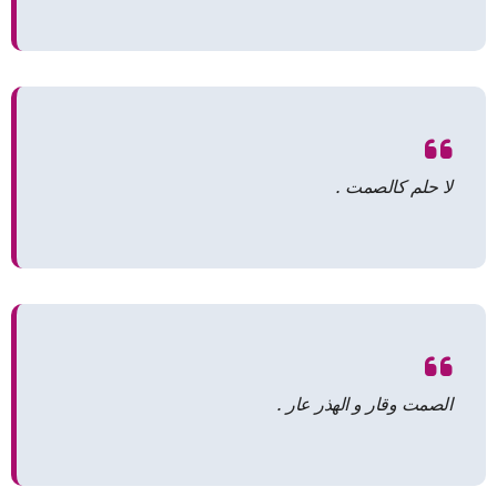
لا حلم كالصمت .
الصمت وقار و الهذر عار .