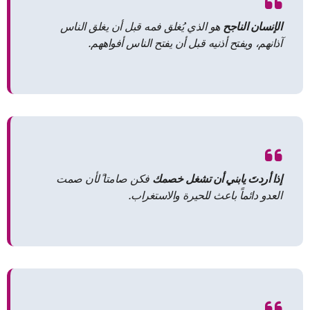
الإنسان الناجح
هو الذي يُغلق فمه قبل أن يغلق الناس
آذانهم، ويفتح أذنيه قبل أن يفتح الناس أفواههم.
إذا أردتَ يابني أن تشغل خصمك
فكن صامتا ًلأن صمت
العدو دائماً باعث للحيرة والاستغراب.