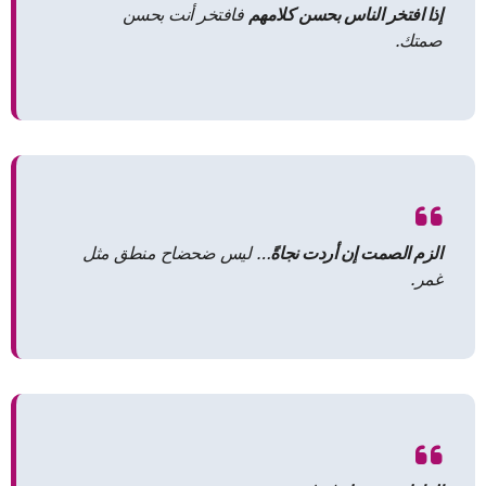
إذا افتخر الناس بحسن كلامهم
فافتخر أنت بحسن
صمتك.
الزم الصمت إن أردت نجاةً
… ليس ضحضاح منطق مثل
غمر.