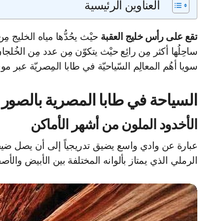
العناوين الرئيسية
تقع على رأس خليج العقبة
حيْث يحُدُّها مياه الخليج مِن
ساحِلُها أكثر مِن رائِع حيْث يتكوّن مِن عدد مِن الخُ
سويا أهُم المعالِم السّياحيّة في طابا المِصريّة عبر م
السياحة في طابا المصرية بالصور
الأخدود الملون من أشهر الأماكن
الرملي الذي يمتاز بألوانه المختلفة بين الأبيض والأصف