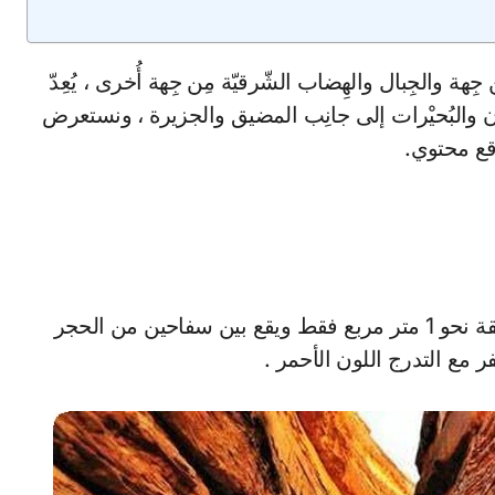
 جِهة والجِبال والهِضاب الشّرقيّة مِن جِهة أُخرى ، يُعِدّ
لجان والبُحيْرات إلى جانِب المضيق والجزيرة ، ونستعرض
وقع محتوي.
عبارة عن وادي واسع يضيق تدريجياً إلى أن يصل ضيقة نحو 1 متر مربع فقط ويقع بين سفاحين من الحجر
ر مع التدرج اللون الأحمر .