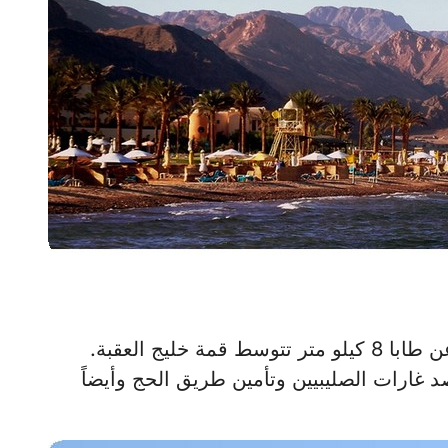
خليج العقبة.
ن الأيوبي عام 1171 ميلادياً لصد غارات الصليبيين وتأمين طريق الحج وأيضاً