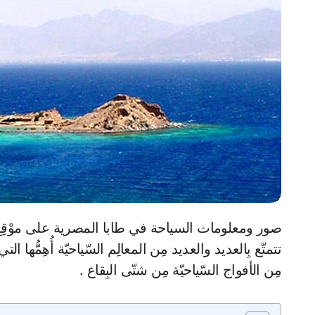
صور ومعلومات السياحة في طابا المصرية على موْقِع مُحتوَى ، طابا المدينة السّاحِليّة ضئيلة المِساحة التي
تتمتّع بِالعديد والعديد مِن المعالِم السّياحيّة أُهِمُّها
مِن الأفواج السّياحيّة مِن شتّى البِقاع .